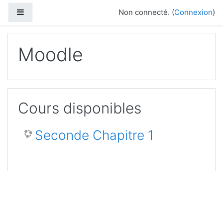
Passer au contenu principal
Panneau latéral
Non connecté. (
Connexion
)
Moodle
Cours disponibles
Seconde Chapitre 1